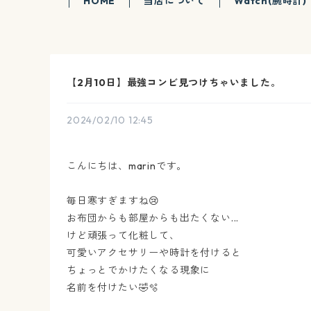
HOME
当店について
Watch(腕時計)
【2月10日】最強コンビ見つけちゃいました。
2024/02/10 12:45
こんにちは、marinです。
毎日寒すぎますね😢
お布団からも部屋からも出たくない...
けど頑張って化粧して、
可愛いアクセサリーや時計を付けると
ちょっとでかけたくなる現象に
名前を付けたい🤣🫧