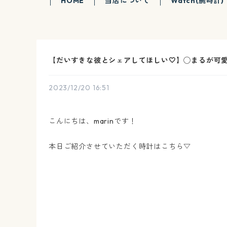
HOME
当店について
Watch(腕時計)
【だいすきな彼とシェアしてほしい🤍】◯まるが可
2023/12/20 16:51
こんにちは、marinです！
本日ご紹介させていただく時計はこちら▽