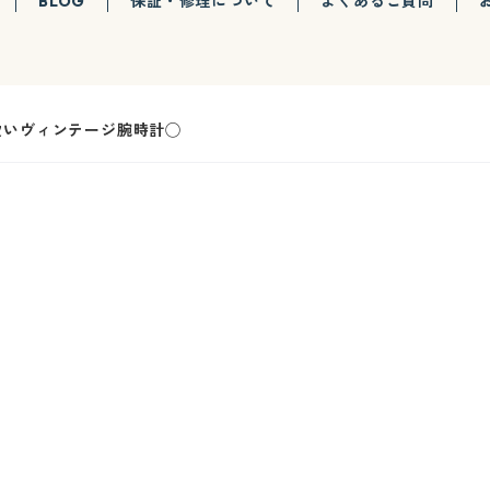
BLOG
保証・修理について
よくあるご質問
愛いヴィンテージ腕時計◯