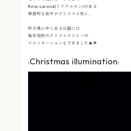
Riria-Lerond(リリアルロン)のある
帯屋町も街中がクリスマス色に、
町の真ん中にある公園には
毎年恒例のクリスマスツリーの
イルミネーションもできました🎄🌟
Christmas illumination
\
/