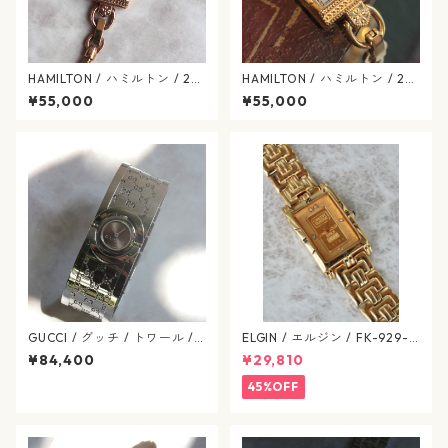
HAMILTON / ハミルトン / 28
HAMILTON / ハミルトン / 28
0.002 / H31241113 / アメリ
0.002 / H31.231.113 / アメリ
¥55,000
¥55,000
カン クラシック / マザーオブ
カン クラシック / マザーオブ
パール / ヴィンテージレディ
パール / ヴィンテージレディ
ース / hamilton-418
ース / hamilton-417
GUCCI / グッチ / トワール /
ELGIN / エルジン / FK-929-C
バングルウォッチ / YA112501
ゴールド / 638-07-elgin
¥84,400
¥29,810
/ クオーツ / SS / リバーシブル
文字盤 / ヴィンテージ腕時計 /
45%OFF
gucci-568-09