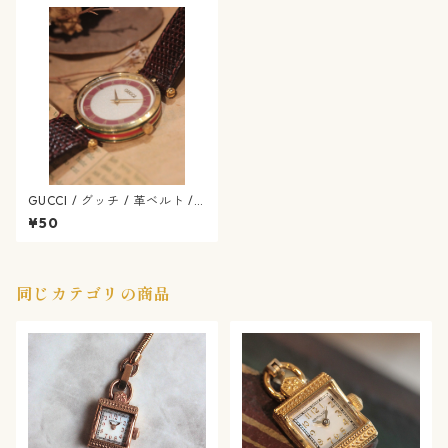
GUCCI / グッチ / 革ベルト /
クォーツ(電池)式 / 584-07-g
¥50
ucci
同じカテゴリの商品