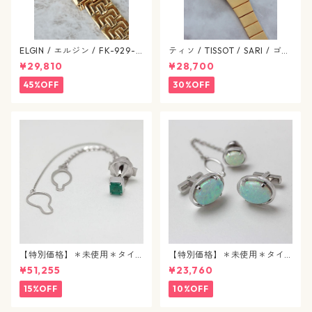
ELGIN / エルジン / FK-929-C
ティソ / TISSOT / SARI / ゴー
ゴールド / 638-07-elgin
ルドカラー / 文字盤 SS / 手巻
¥29,810
¥28,700
き式 / 1224-03-tissot
45%OFF
30%OFF
【特別価格】＊未使用＊タイ
【特別価格】＊未使用＊タイ
タック / エメラルド / j89
タック&カフスボタン / 合成パ
¥51,255
¥23,760
ール / j90
15%OFF
10%OFF