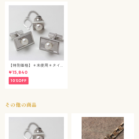
【特別価格】＊未使用＊タイ
タック&カフスボタン / パール
¥15,840
/ j92
10%OFF
その他の商品