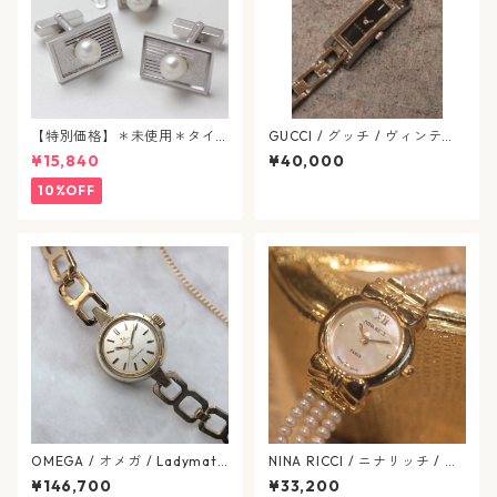
【特別価格】＊未使用＊タイ
GUCCI / グッチ / ヴィンテー
タック&カフスボタン / パール
ジ ウォッチ / クオーツ / SS ブ
¥15,840
¥40,000
/ j92
ラック / Gリンク(G-LINK) / Y
A110518 / 黒文字盤 / 644-02
10%OFF
-gucci
OMEGA / オメガ / Ladymati
NINA RICCI / ニナリッチ / シ
c レディマティック / 自動巻式
ェル / リボン / ヴィンテージ
¥146,700
¥33,200
ドレスウォッチ / ヴィンテー
腕時計 / ninaricci-653-09