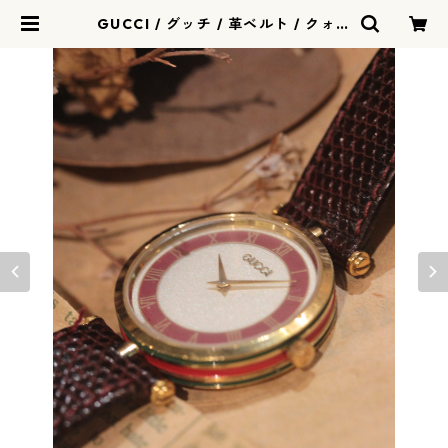
GUCCI / グッチ / 革ベルト / クォー
ツ(電池)式 / 584-07-gucci | リリ
アルロン - ririalerond | ヴィンテ
ージウォッチ 時計店