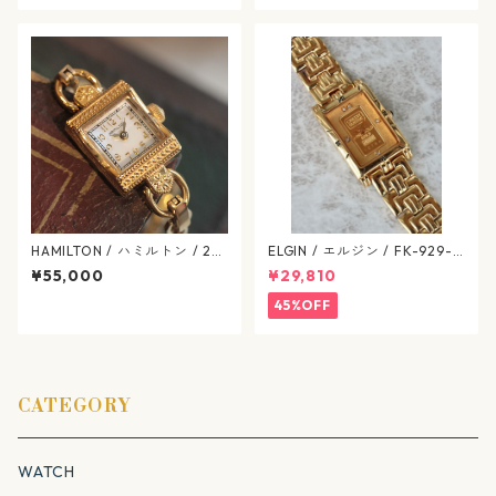
ジ / omega-568-11
HAMILTON / ハミルトン / 28
ELGIN / エルジン / FK-929-C
0.002 / H31.231.113 / アメリ
ゴールド / 638-07-elgin
¥55,000
¥29,810
カン クラシック / マザーオブ
パール / ヴィンテージレディ
45%OFF
ース / hamilton-417
CATEGORY
WATCH