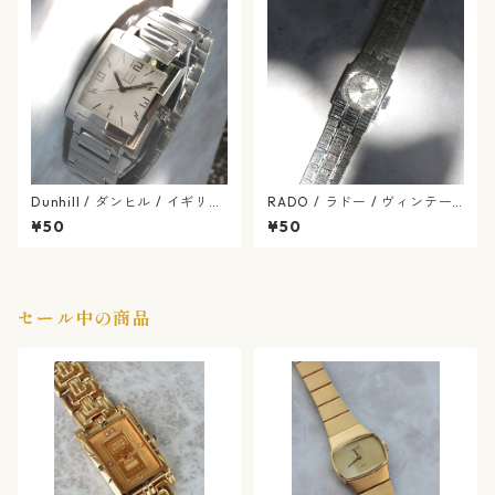
Dunhill / ダンヒル / イギリス
RADO / ラドー / ヴィンテー
ブランド / スクエア ファセッ
ジ / 手巻き式 / 腕時計 / rado
¥50
¥50
ト ダンヒリオン / クォーツ式
-553-02
/ dunhill-34-4
セール中の商品