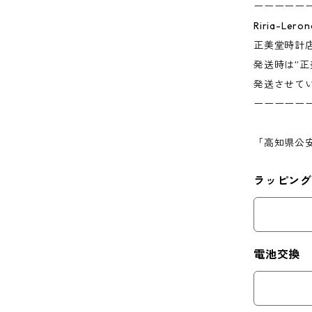
ーーーーー
Riria-L
正美堂時計
発送時は”正
発送させて
ーーーーー
「高知県公安
ラッピング
電池交換