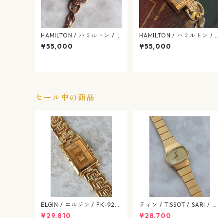
HAMILTON / ハミルトン / 2
HAMILTON / ハミルトン / 
80.002 / H31241113 / アメ
80.002 / H31.231.113 / ア
¥55,000
¥55,000
リカン クラシック / マザー
リカン クラシック / マザー
オブパール / ヴィンテージ
オブパール / ヴィンテージ
レディース / hamilton-418
レディース / hamilton-417
セール中の商品
ELGIN / エルジン / FK-929
ティソ / TISSOT / SARI / 
-C ゴールド / 638-07-elgi
ールドカラー / 文字盤 SS /
¥29,810
¥28,700