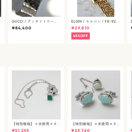
2
GUCCI / グッチ / トワール /
ELGIN / エルジン / FK-929
メ
バングルウォッチ / YA1125
-C ゴールド / 638-07-elgi
¥84,400
¥29,810
01 / クオーツ / SS / リバー
n
シブル文字盤 / ヴィンテー
45%OFF
ジ腕時計 / gucci-568-09
ゴ
【特別価格】＊未使用＊タ
【特別価格】＊未使用＊タ
イタック / エメラルド / j89
イタック&カフスボタン / 合
¥51,255
¥23,760