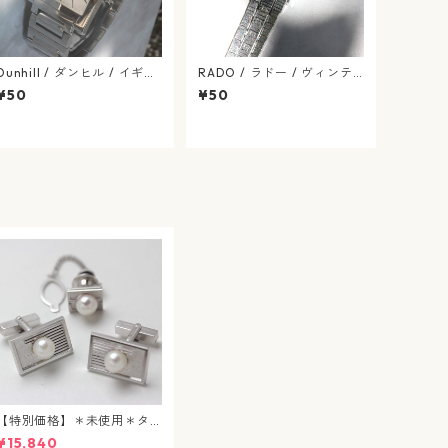
Dunhill / ダンヒル / イギリ
RADO / ラドー / ヴィンテ
スブランド / スクエア ファ
ージ / 手巻き式 / 腕時計 / r
¥50
¥50
セット ダンヒリオン / クォ
ado-553-02
ーツ式 / dunhill-34-4
【特別価格】＊未使用＊タ
イタック&カフスボタン / パ
¥15,840