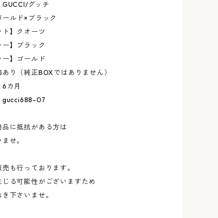
GUCCI/グッチ
ゴールド×ブラック
ント】クオーツ
ラー】ブラック
ラー】ゴールド
箱あり（純正BOXではありません）
】6カ月
cci688-07
商品に抵抗がある方は
いませ。
販売も行っております。
生じる可能性がございますため
おき下さいませ。