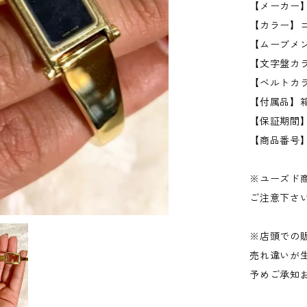
【メーカー】
【カラー】
【ムーブメ
【文字盤カ
【ベルトカ
【付属品】
【保証期間
【商品番号】gu
※ユーズド
ご注意下さ
※店頭での
売れ違いが
予めご承知