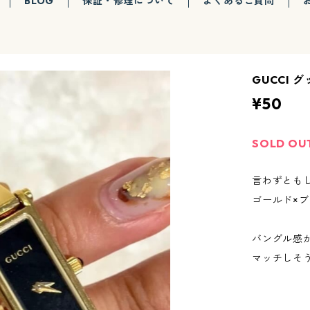
BLOG
保証・修理について
よくあるご質問
GUCCI 
¥50
SOLD OU
言わずともし
ゴールド×
バングル感
マッチしそ