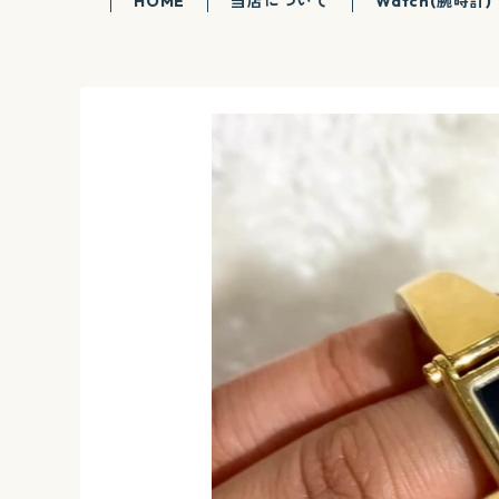
HOME
当店について
Watch(腕時計)