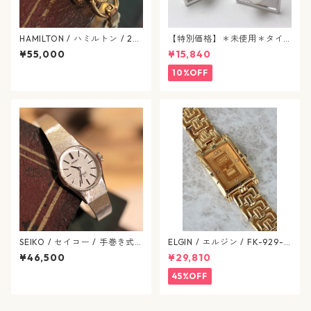
HAMILTON / ハミルトン / 28
【特別価格】＊未使用＊タイ
0.002 / H31.231.113 / アメリ
タック&カフスボタン / パール
¥55,000
¥15,840
カン クラシック / マザーオブ
/ j92
パール / ヴィンテージレディ
10%OFF
ース / hamilton-417
SEIKO / セイコー / 手巻き式 /
ELGIN / エルジン / FK-929-C
1970年代 / ヴィンテージ腕時
ゴールド / 638-07-elgin
¥46,500
¥29,810
計 / 手巻き式 / seiko-610-03
45%OFF