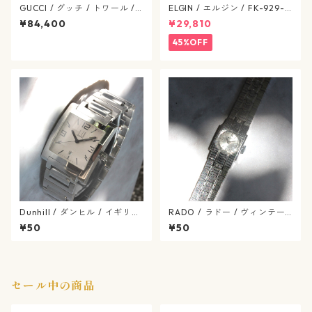
GUCCI / グッチ / トワール /
ELGIN / エルジン / FK-929-C
バングルウォッチ / YA112501
ゴールド / 638-07-elgin
¥84,400
¥29,810
/ クオーツ / SS / リバーシブル
文字盤 / ヴィンテージ腕時計 /
45%OFF
gucci-568-09
Dunhill / ダンヒル / イギリス
RADO / ラドー / ヴィンテー
ブランド / スクエア ファセッ
ジ / 手巻き式 / 腕時計 / rado
¥50
¥50
ト ダンヒリオン / クォーツ式
-553-02
/ dunhill-34-4
セール中の商品