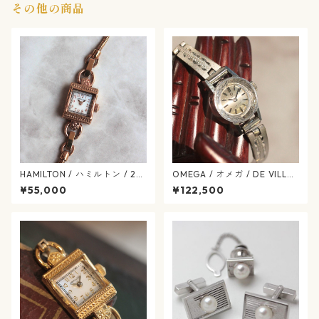
その他の商品
HAMILTON / ハミルトン / 28
OMEGA / オメガ / DE VILLE
0.002 / H31241113 / アメリ
（オメガ デビル）/ 1969年式
¥55,000
¥122,500
カン クラシック / マザーオブ
/ 手巻き式 / ヴィンテージ / 腕
パール / ヴィンテージレディ
時計 / omega-674-08
ース / hamilton-418