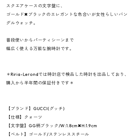
スクエアケースの文字盤に、
ゴールド✖︎ブラックのエレガントな色合いが女性らしいバン
グルウォッチ。
普段使いからパーティシーンまで
幅広く使える万能な腕時計です。
＊Riria-Lerondでは時計店で検品した時計を出品しており、
購入から半年間の保証付きです＊
【ブランド】GUCCI(グッチ)
【仕様】クォーツ
【文字盤】GG柄ブラック/W:1.8cm✖︎H:1.9cm
【ベルト】ゴールド/ステンレススチール