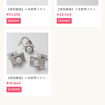
【特別価格】＊未使用＊タイ
【特別価格】＊未使用＊タイ
タック / エメラルド / j89
タック&カフスボタン / 合成パ
¥51,255
¥23,760
ール / j90
15%OFF
10%OFF
【特別価格】＊未使用＊タイ
タック&カフスボタン / パール
¥15,840
/ j92
10%OFF