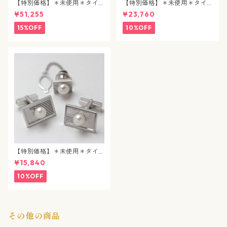
【特別価格】＊未使用＊タイ
【特別価格】＊未使用＊タイ
タック / エメラルド / j89
タック&カフスボタン / 合成パ
¥51,255
¥23,760
ール / j90
15%OFF
10%OFF
【特別価格】＊未使用＊タイ
タック&カフスボタン / パール
¥15,840
/ j92
10%OFF
その他の商品