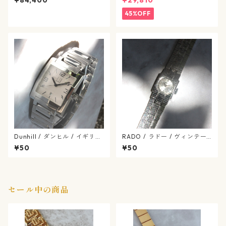
¥84,400
¥29,810
/ クオーツ / SS / リバーシブル
文字盤 / ヴィンテージ腕時計 /
45%OFF
gucci-568-09
Dunhill / ダンヒル / イギリス
RADO / ラドー / ヴィンテー
ブランド / スクエア ファセッ
ジ / 手巻き式 / 腕時計 / rado
¥50
¥50
ト ダンヒリオン / クォーツ式
-553-02
/ dunhill-34-4
セール中の商品