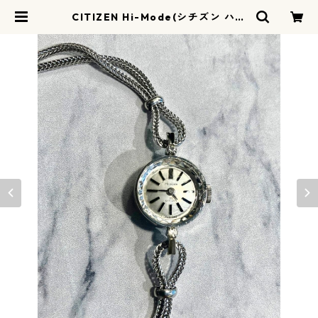
CITIZEN Hi-Mode(シチズン ハイ
モード) ヴィンテージ ドレスウォッ
チ | リリアルロン - ririalerond |
ヴィンテージウォッチ 時計店