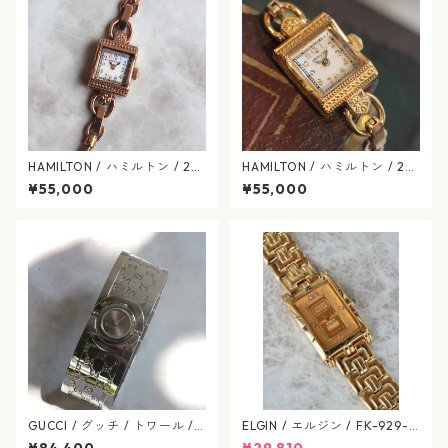
HAMILTON / ハミルトン / 28
HAMILTON / ハミルトン / 28
0.002 / H31241113 / アメリ
0.002 / H31.231.113 / アメリ
¥55,000
¥55,000
カン クラシック / マザーオブ
カン クラシック / マザーオブ
パール / ヴィンテージレディ
パール / ヴィンテージレディ
ース / hamilton-418
ース / hamilton-417
GUCCI / グッチ / トワール /
ELGIN / エルジン / FK-929-C
バングルウォッチ / YA112501
ゴールド / 638-07-elgin