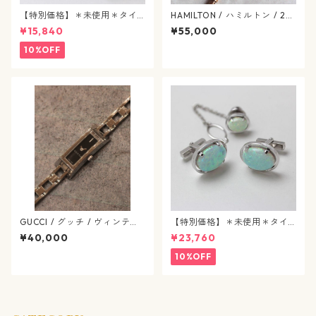
【特別価格】＊未使用＊タイ
HAMILTON / ハミルトン / 28
タック&カフスボタン / パール
0.002 / H31241113 / アメリ
¥15,840
¥55,000
/ j92
カン クラシック / マザーオブ
パール / ヴィンテージレディ
10%OFF
ース / hamilton-418
GUCCI / グッチ / ヴィンテー
【特別価格】＊未使用＊タイ
ジ ウォッチ / クオーツ / SS ブ
タック&カフスボタン / 合成パ
¥40,000
¥23,760
ラック / Gリンク(G-LINK) / Y
ール / j90
A110518 / 黒文字盤 / 644-02
10%OFF
-gucci