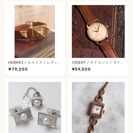
HERMES / エルメス / レディ
ORIENT / オリエント / オリエ
ース / メドール /ヴィンテージ
ントスター / ダイナミック /
¥79,200
¥59,500
/ 腕時計 / クォーツ / hermes
二バフレックス / 手巻き式 / o
-546-07
rient-637-11