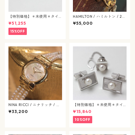
【特別価格】＊未使用＊タイ
HAMILTON / ハミルトン / 28
タック / エメラルド / j89
0.002 / H31.231.113 / アメリ
¥51,255
¥55,000
カン クラシック / マザーオブ
パール / ヴィンテージレディ
15%OFF
ース / hamilton-417
NINA RICCI / ニナリッチ / シ
【特別価格】＊未使用＊タイ
ェル / リボン / ヴィンテージ
タック&カフスボタン / パール
¥33,200
¥15,840
腕時計 / ninaricci-653-09
/ j92
10%OFF