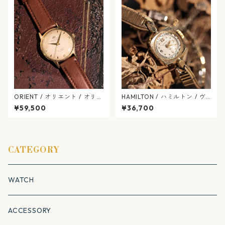
ORIENT / オリエント / オリエ
HAMILTON / ハミルトン / ヴ
ントスター / ダイナミック /
ィンテージ / カットガラス /
¥59,500
¥36,700
二バフレックス / 手巻き式 / o
腕時計 / 手巻き式 / hamilton
rient-637-11
-674-10
CATEGORY
WATCH
ACCESSORY