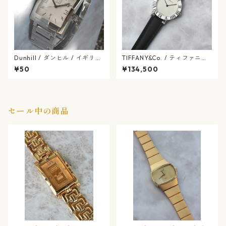
Dunhill / ダンヒル / イギリス
TIFFANY&Co. / ティファニー
ブランド / スクエア ファセッ
/ OH済 / 1980年代後半〜199
¥50
¥134,500
ト ダンヒリオン / クォーツ式
0年代初頭の初期アトラス / シ
/ dunhill-34-4
ルバー925/ ヴィンテージ腕時
計 / tiffanyco-61-12
セール中の商品