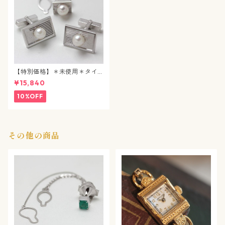
【特別価格】＊未使用＊タイ
タック&カフスボタン / パール
¥15,840
/ j92
10%OFF
その他の商品