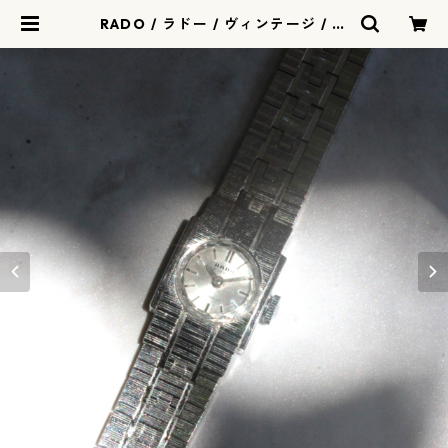
RADO / ラドー / ヴィンテージ / 手
巻き式 / 腕時計 / rado-553-02 |
リリアルロン - ririalerond | ヴィ
ンテージウォッチ 時計店