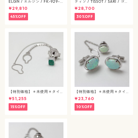
ELGIN / エルジン / FK-929-C
ティソ / TISSOT / SARI / ゴー
ゴールド / 638-07-elgin
ルドカラー / 文字盤 SS / 手巻
¥29,810
¥28,700
き式 / 1224-03-tissot
45%OFF
30%OFF
【特別価格】＊未使用＊タイ
【特別価格】＊未使用＊タイ
タック / エメラルド / j89
タック&カフスボタン / 合成パ
¥51,255
¥23,760
ール / j90
15%OFF
10%OFF