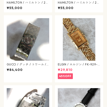
HAMILTON / ハミルトン / 28
HAMILTON / ハミルトン / 28
0.002 / H31241113 / アメリ
0.002 / H31.231.113 / アメリ
¥55,000
¥55,000
カン クラシック / マザーオブ
カン クラシック / マザーオブ
パール / ヴィンテージレディ
パール / ヴィンテージレディ
ース / hamilton-418
ース / hamilton-417
GUCCI / グッチ / トワール /
ELGIN / エルジン / FK-929-C
バングルウォッチ / YA112501
ゴールド / 638-07-elgin
¥84,400
¥29,810
/ クオーツ / SS / リバーシブル
文字盤 / ヴィンテージ腕時計 /
45%OFF
gucci-568-09