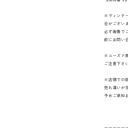
※ヴィンテ
合がござい
必ず画像で
前にお問い
※ユーズド
ご注意下さ
※店頭での
売れ違いが
予めご承知
ーーーーー