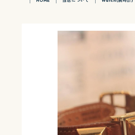
HOME
当店について
Watch(腕時計)