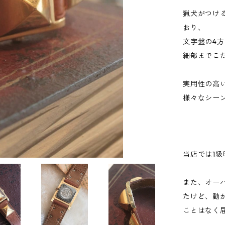
猟犬がつけ
おり、
文字盤の4
細部までこ
実用性の高
様々なシー
当店では1級
また、オー
たけど、動
ことはなく