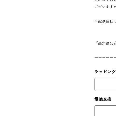
ございます
※配送会社
「高知県公安
ーーーーー
ラッピング
電池交換