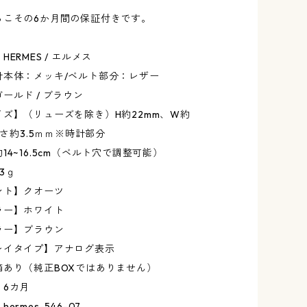
らこその6か月間の保証付きです。
ERMES / エルメス
計本体：メッキ/ベルト部分：レザー
ールド / ブラウン
ズ】（リューズを除き）H約22mm、W約
厚さ約3.5ｍｍ※時計部分
14~16.5cm（ベルト穴で調整可能）
3ｇ
ント】クオーツ
ラー】ホワイト
ラー】ブラウン
レイタイプ】アナログ表示
箱あり（純正BOXではありません）
】6カ月
ermes-546-07