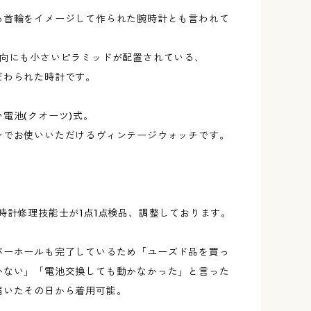
る首輪をイメージして作られた腕時計とも言われて
方向にも小さいピラミッドが配置されている、
だわられた時計です。
い電池(クオーツ)式。
ンでお使いいただけるヴィンテージウォッチです。
時計修理技能士が1点1点検品、調整しております。
バーホールも完了しているため「ユーズド品を買っ
かない」「電池交換しても動かなかった」と言った
届いたその日から着用可能。