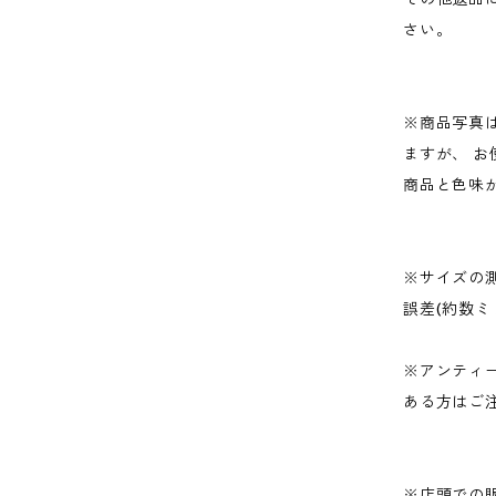
さい。
※商品写真
ますが、 
商品と色味
※サイズの
誤差(約数ミ
※アンティ
ある方はご
※店頭での