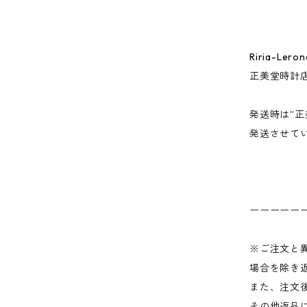
Riria-L
正美堂時計
発送時は”正
発送させて
ーーーーー
※ご注文と
場合を除き
また、注文
その他返品