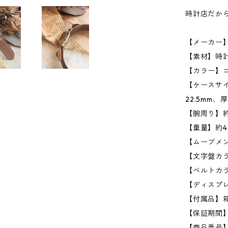
時計店だか
【メーカー】H
【素材】時
【カラー】ゴ
【ケースサイ
22.5mm、
【腕周り】約
【重量】約4
【ムーブメ
【文字盤カ
【ベルトカ
【ディスプ
【付属品】
【保証期間
【商品番号】h