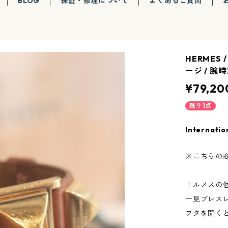
BLOG
保証・修理について
よくあるご質問
HERMES
ージ / 腕時
¥79,20
残り1点
Internatio
※こちらの
エルメスの
一見ブレス
フタを開く