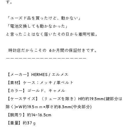
す。
「ユーズド品を買ったけど、動かない」
「電池交換しても動かなかった」
と言ったことはなく届いたその日から着用可能。
時計店だからこその 6か月間の保証付きです。
ーーーーーーーーーーーーーーーーーーー
【メーカー】HERMES / エルメス
【素材】ケース：メッキ / 革ベルト
【カラー】ゴールド、キャメル
【ケースサイズ】（リューズを除き）H約約19.5mm(鍵部分は
除く)×W約19.5ｍｍ×厚さ約8.3mm(中央部分)
【腕周り】約14~16.5cm
【重量】約37ｇ