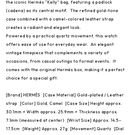
the iconic Hermès "Kelly" bag, featuring a padlock
(cadena) as its central motif. The refined gold-tone
case combined with a camel-colored leather strap
creates a radiant and elegant look.
Powered by a practical quartz movement, this watch
offers ease of use for everyday wear. An elegant
vintage timepiece that complements a variety of
occasions, from casual outings to formal events. It
comes with the original Hermès box, making it a perfect
choice for a special gift.
[Brand] HERMÈS [Case Material] Gold-plated / Leather
strap [Color] Gold, Camel [Case Size] Height approx.
30.1mm × Width approx. 25.9mm × Thickness approx.
7.1mm (measured at center) [Wrist Size] Approx. 14.5–
17.5cm [Weight] Approx. 27g [Movement] Quartz [Dial