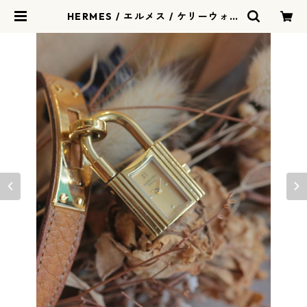
HERMES / エルメス / ケリーウォッ
チ / Kelly / ヴィンテージ / 箱付き /
レディース / リリアルロン / 1271-
04-hermes | リリアルロン - riri
alerond | ヴィンテージウォッチ 時
計店