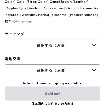
Color] Gold [Strap Color] Camel Brown (Leather)
[Display Type] Analog [Accessories] Original Hermès box
included [Warranty Period] 6 months [Product Number]
1271-04-hermes
ラッピング
選択する（必須）
電池交換
選択する（必須）
International shipping available
Sold out
日本国内にお住まいの方向け