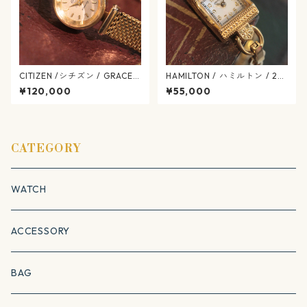
CITIZEN /シチズン / GRACE
HAMILTON / ハミルトン / 28
グレース / K18 750 18金 / 手
0.002 / H31.231.113 / アメリ
¥120,000
¥55,000
巻き式 / ヴィンテージ腕時計 /
カン クラシック / マザーオブ
citizen-553-03
パール / ヴィンテージレディ
ース / hamilton-417
CATEGORY
WATCH
ACCESSORY
BAG