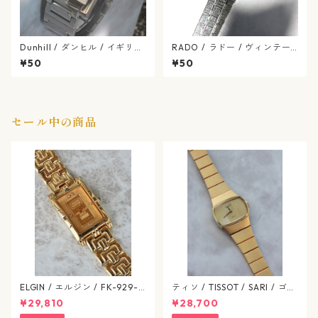
Dunhill / ダンヒル / イギリス
RADO / ラドー / ヴィンテー
ブランド / スクエア ファセッ
ジ / 手巻き式 / 腕時計 / rado
¥50
¥50
ト ダンヒリオン / クォーツ式
-553-02
/ dunhill-34-4
セール中の商品
ELGIN / エルジン / FK-929-C
ティソ / TISSOT / SARI / ゴー
ゴールド / 638-07-elgin
ルドカラー / 文字盤 SS / 手巻
¥29,810
¥28,700
き式 / 1224-03-tissot