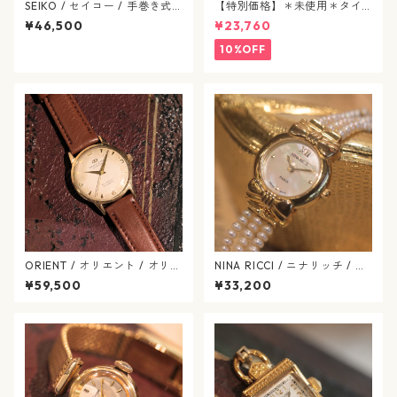
SEIKO / セイコー / 手巻き式 /
【特別価格】＊未使用＊タイ
1970年代 / ヴィンテージ腕時
タック&カフスボタン / 合成パ
¥46,500
¥23,760
計 / 手巻き式 / seiko-610-03
ール / j90
10%OFF
ORIENT / オリエント / オリエ
NINA RICCI / ニナリッチ / シ
ントスター / ダイナミック /
ェル / リボン / ヴィンテージ
¥59,500
¥33,200
二バフレックス / 手巻き式 / o
腕時計 / ninaricci-653-09
rient-637-11