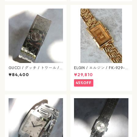
パール / ヴィンテージレディ
パール / ヴィンテージレディ
ース / hamilton-418
ース / hamilton-417
GUCCI / グッチ / トワール /
ELGIN / エルジン / FK-929-C
バングルウォッチ / YA112501
ゴールド / 638-07-elgin
¥84,400
¥29,810
/ クオーツ / SS / リバーシブル
文字盤 / ヴィンテージ腕時計 /
45%OFF
gucci-568-09