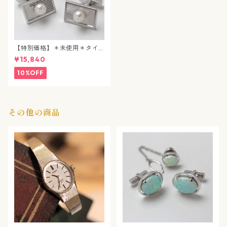
【特別価格】＊未使用＊タイ
タック&カフスボタン / パール
¥15,840
/ j92
10%OFF
その他の商品