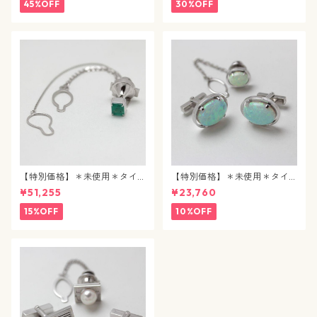
45%OFF
30%OFF
【特別価格】＊未使用＊タイ
【特別価格】＊未使用＊タイ
タック / エメラルド / j89
タック&カフスボタン / 合成パ
¥51,255
¥23,760
ール / j90
15%OFF
10%OFF